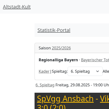
Altstadt-Kult
Statistik-Portal
Saison
2025/2026
Regionalliga Bayern
·
Bayerischer T
Kader
|
Spieltag:
All
6. Spieltag
Freitag, 29.08.2025 - 19:00 Uh
SpVgg Ansbach
-
Vi
3:0 (2:0)