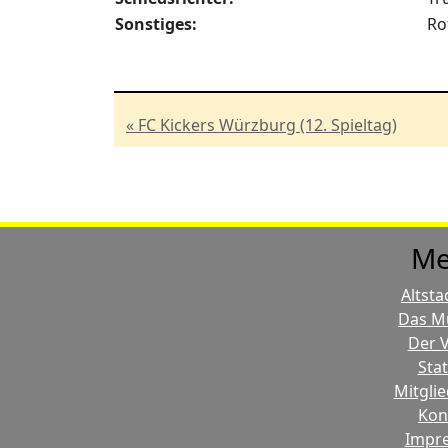
Sonstiges:
Ro
« FC Kickers Würzburg (12. Spieltag)
Me
Altsta
Das M
Der V
Stat
Mitglie
Kon
Impr