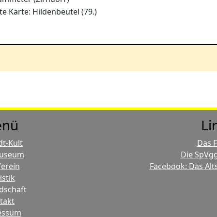
te Karte: Hildenbeutel (79.)
nü
Li
dt-Kult
Das 
useum
Die SpVgg
erein
Facebook: Das Alt
istik
dschaft
takt
essum