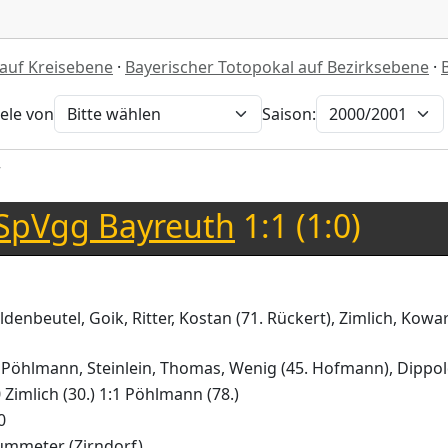
 auf Kreisebene
·
Bayerischer Totopokal auf Bezirksebene
·
iele von
Saison:
r
SpVgg Bayreuth
1:1 (1:0)
denbeutel, Goik, Ritter, Kostan (71. Rückert), Zimlich, Kowa
eld, Pöhlmann, Steinlein, Thomas, Wenig (45. Hofmann), Dipp
0 Zimlich (30.) 1:1 Pöhlmann (78.)
0
ummeter (Zirndorf)