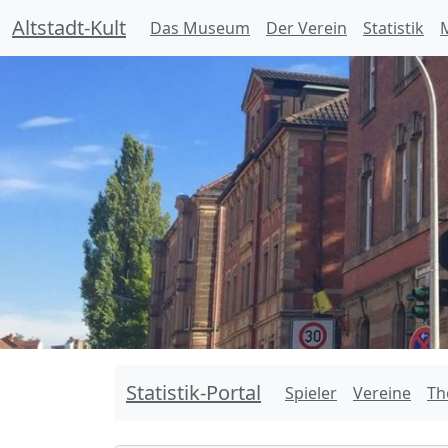
Altstadt-Kult
Das Museum
Der Verein
Statistik
M
Statistik-Portal
Spieler
Vereine
Th