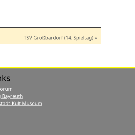
TSV Großbardorf (14. Spieltag) »
nks
Forum
 Bayreuth
stadt-Kult Museum