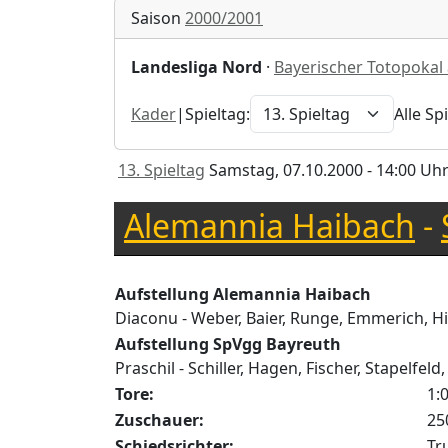
Saison
2000/2001
Landesliga Nord
·
Bayerischer Totopokal
Kader
|
Spieltag:
Alle Sp
13. Spieltag
Samstag, 07.10.2000 - 14:00 Uh
Alemannia Haibach
-
Aufstellung Alemannia Haibach
Diaconu - Weber, Baier, Runge, Emmerich, Hil
Aufstellung SpVgg Bayreuth
Praschil - Schiller, Hagen, Fischer, Stapelf
Tore:
1:
Zuschauer:
25
Schiedsrichter:
Tr