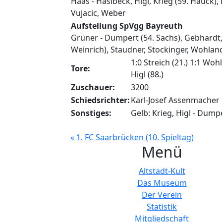
Haas - Haslbeck, Higl, Krieg (59. Hauck), 
Vujacic, Weber
Aufstellung SpVgg Bayreuth
Grüner - Dumpert (54. Sachs), Gebhardt,
Weinrich), Staudner, Stockinger, Wohland
1:0 Streich (21.) 1:1 Wohla
Tore:
Higl (88.)
Zuschauer:
3200
Schiedsrichter:
Karl-Josef Assenmacher
Sonstiges:
Gelb: Krieg, Higl - Dump
« 1. FC Saarbrücken (10. Spieltag)
Menü
Altstadt-Kult
Das Museum
Der Verein
Statistik
Mitgliedschaft