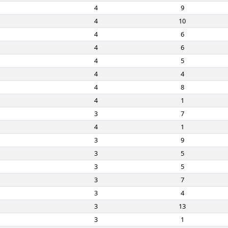
4
9
4
10
4
6
4
6
4
5
4
4
4
8
4
1
3
7
4
1
3
9
3
5
3
5
3
7
3
4
3
13
3
1