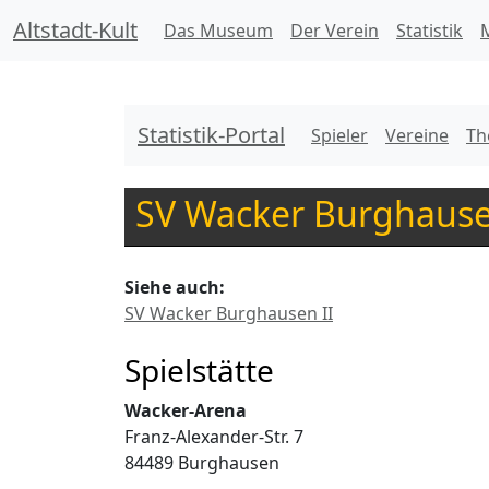
Altstadt-Kult
Das Museum
Der Verein
Statistik
M
Statistik-Portal
Spieler
Vereine
Th
SV Wacker Burghaus
Siehe auch:
SV Wacker Burghausen II
Spielstätte
Wacker-Arena
Franz-Alexander-Str. 7
84489 Burghausen