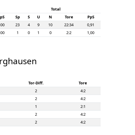
Total
pS
Sp
S
U
N
Tore
PpS
,00
23
4
9
10
22:34
0,91
,00
1
0
1
0
2:2
1,00
urghausen
Tor-Diff.
Tore
2
4:2
2
4:2
1
2:1
2
4:2
2
4:2