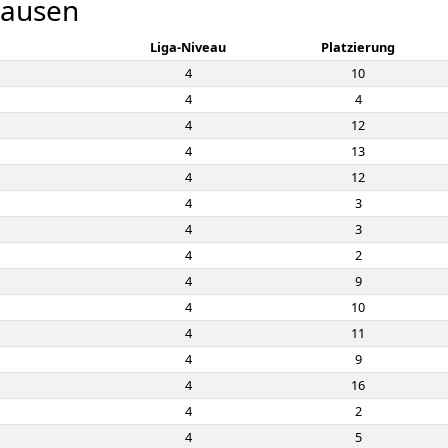
hausen
Liga-Niveau
Platzierung
4
10
4
4
4
12
4
13
4
12
4
3
4
3
4
2
4
9
4
10
4
11
4
9
4
16
4
2
4
5