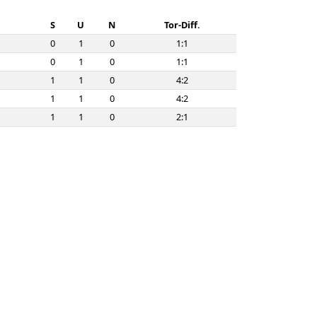
S
U
N
Tor-Diff.
0
1
0
1:1
0
1
0
1:1
1
1
0
4:2
1
1
0
4:2
1
1
0
2:1