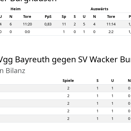
Heim
Auswärts
U
N
Tore
PpS
Sp
S
U
N
Tore
P
4
6
11:20
0,83
11
2
5
4
11:14
1
0
0
0:0
1
0
1
0
2:2
1
SpVgg Bayreuth gegen SV Wacker B
n Bilanz
Spiele
S
U
N
2
1
1
0
2
1
1
0
2
1
1
0
2
1
1
0
2
1
1
0