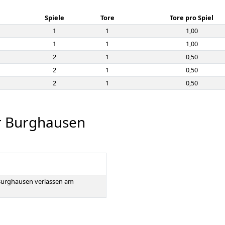
Spiele
Tore
Tore pro Spiel
1
1
1,00
1
1
1,00
2
1
0,50
2
1
0,50
2
1
0,50
r Burghausen
(Burghausen verlassen am