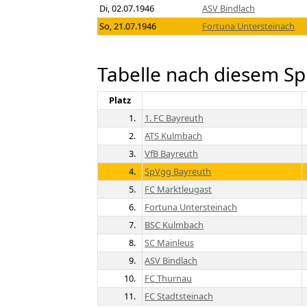
Di, 02.07.1946
ASV Bindlach
So, 21.07.1946
Fortuna Untersteinach
Tabelle nach diesem Sp
Platz
1.
1. FC Bayreuth
2.
ATS Kulmbach
3.
VfB Bayreuth
4.
SpVgg Bayreuth
5.
FC Marktleugast
6.
Fortuna Untersteinach
7.
BSC Kulmbach
8.
SC Mainleus
9.
ASV Bindlach
10.
FC Thurnau
11.
FC Stadtsteinach