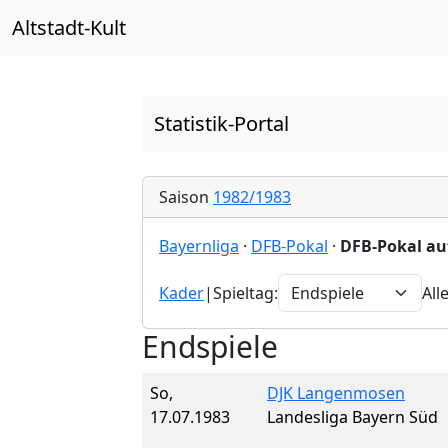
Altstadt-Kult
Statistik-Portal
Saison
1982/1983
Bayernliga
·
DFB-Pokal
·
DFB-Pokal au
Kader
|
Spieltag:
All
Endspiele
So,
DJK Langenmosen
17.07.1983
Landesliga Bayern Süd