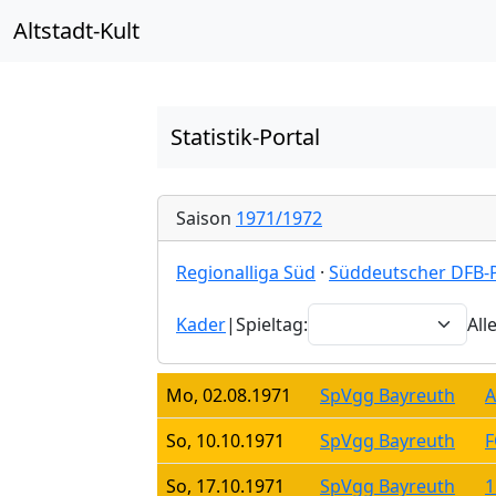
Altstadt-Kult
Statistik-Portal
Saison
1971/1972
Regionalliga Süd
·
Süddeutscher DFB-
Kader
|
Spieltag:
All
Mo, 02.08.1971
SpVgg Bayreuth
A
So, 10.10.1971
SpVgg Bayreuth
F
So, 17.10.1971
SpVgg Bayreuth
1