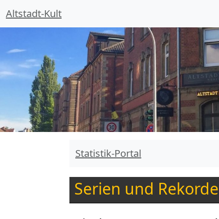
Altstadt-Kult
Statistik-Portal
Serien und Rekorde