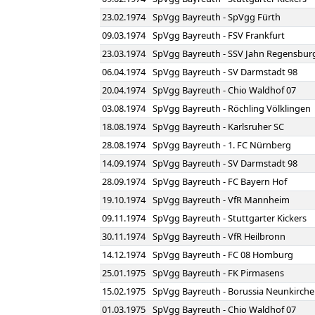
23.02.1974
SpVgg Bayreuth - SpVgg Fürth
09.03.1974
SpVgg Bayreuth - FSV Frankfurt
23.03.1974
SpVgg Bayreuth - SSV Jahn Regensbur
06.04.1974
SpVgg Bayreuth - SV Darmstadt 98
20.04.1974
SpVgg Bayreuth - Chio Waldhof 07
03.08.1974
SpVgg Bayreuth - Röchling Völklingen
18.08.1974
SpVgg Bayreuth - Karlsruher SC
28.08.1974
SpVgg Bayreuth - 1. FC Nürnberg
14.09.1974
SpVgg Bayreuth - SV Darmstadt 98
28.09.1974
SpVgg Bayreuth - FC Bayern Hof
19.10.1974
SpVgg Bayreuth - VfR Mannheim
09.11.1974
SpVgg Bayreuth - Stuttgarter Kickers
30.11.1974
SpVgg Bayreuth - VfR Heilbronn
14.12.1974
SpVgg Bayreuth - FC 08 Homburg
25.01.1975
SpVgg Bayreuth - FK Pirmasens
15.02.1975
SpVgg Bayreuth - Borussia Neunkirch
01.03.1975
SpVgg Bayreuth - Chio Waldhof 07