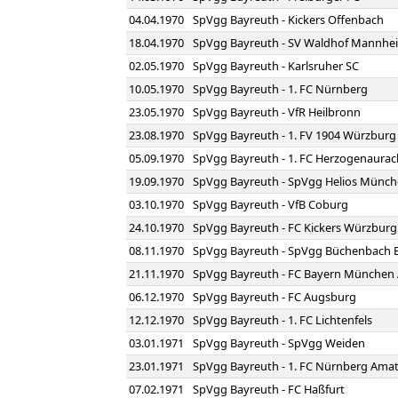
04.04.1970
SpVgg Bayreuth - Kickers Offenbach
18.04.1970
SpVgg Bayreuth - SV Waldhof Mannhe
02.05.1970
SpVgg Bayreuth - Karlsruher SC
10.05.1970
SpVgg Bayreuth - 1. FC Nürnberg
23.05.1970
SpVgg Bayreuth - VfR Heilbronn
23.08.1970
SpVgg Bayreuth - 1. FV 1904 Würzburg
05.09.1970
SpVgg Bayreuth - 1. FC Herzogenaurac
19.09.1970
SpVgg Bayreuth - SpVgg Helios Münc
03.10.1970
SpVgg Bayreuth - VfB Coburg
24.10.1970
SpVgg Bayreuth - FC Kickers Würzburg
08.11.1970
SpVgg Bayreuth - SpVgg Büchenbach 
21.11.1970
SpVgg Bayreuth - FC Bayern München
06.12.1970
SpVgg Bayreuth - FC Augsburg
12.12.1970
SpVgg Bayreuth - 1. FC Lichtenfels
03.01.1971
SpVgg Bayreuth - SpVgg Weiden
23.01.1971
SpVgg Bayreuth - 1. FC Nürnberg Amat
07.02.1971
SpVgg Bayreuth - FC Haßfurt