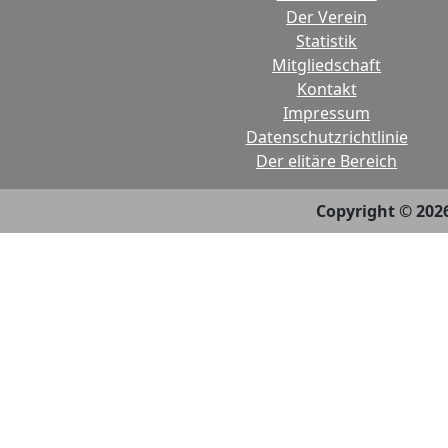
Der Verein
Statistik
Mitgliedschaft
Kontakt
Impressum
Datenschutzrichtlinie
Der elitäre Bereich
Copyright © 202