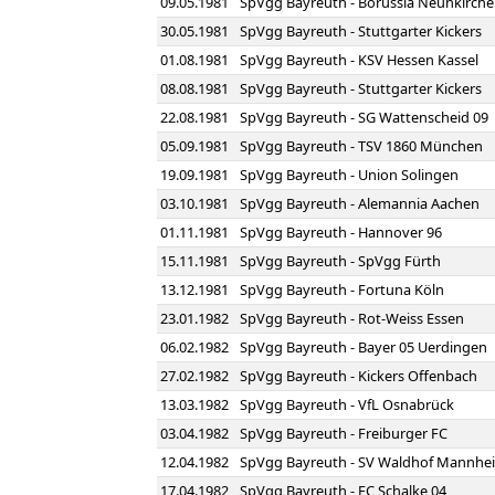
09.05.1981
SpVgg Bayreuth - Borussia Neunkirch
30.05.1981
SpVgg Bayreuth - Stuttgarter Kickers
01.08.1981
SpVgg Bayreuth - KSV Hessen Kassel
08.08.1981
SpVgg Bayreuth - Stuttgarter Kickers
22.08.1981
SpVgg Bayreuth - SG Wattenscheid 09
05.09.1981
SpVgg Bayreuth - TSV 1860 München
19.09.1981
SpVgg Bayreuth - Union Solingen
03.10.1981
SpVgg Bayreuth - Alemannia Aachen
01.11.1981
SpVgg Bayreuth - Hannover 96
15.11.1981
SpVgg Bayreuth - SpVgg Fürth
13.12.1981
SpVgg Bayreuth - Fortuna Köln
23.01.1982
SpVgg Bayreuth - Rot-Weiss Essen
06.02.1982
SpVgg Bayreuth - Bayer 05 Uerdingen
27.02.1982
SpVgg Bayreuth - Kickers Offenbach
13.03.1982
SpVgg Bayreuth - VfL Osnabrück
03.04.1982
SpVgg Bayreuth - Freiburger FC
12.04.1982
SpVgg Bayreuth - SV Waldhof Mannhe
17.04.1982
SpVgg Bayreuth - FC Schalke 04