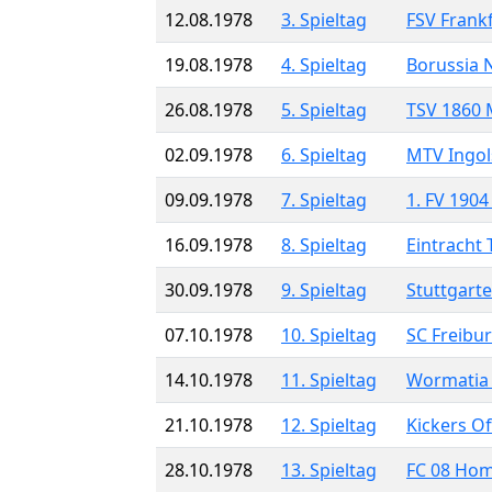
12.08.1978
3. Spieltag
FSV Frank
19.08.1978
4. Spieltag
Borussia 
26.08.1978
5. Spieltag
TSV 1860
02.09.1978
6. Spieltag
MTV Ingol
09.09.1978
7. Spieltag
1. FV 190
16.09.1978
8. Spieltag
Eintracht 
30.09.1978
9. Spieltag
Stuttgarte
07.10.1978
10. Spieltag
SC Freibu
14.10.1978
11. Spieltag
Wormatia
21.10.1978
12. Spieltag
Kickers O
28.10.1978
13. Spieltag
FC 08 Ho