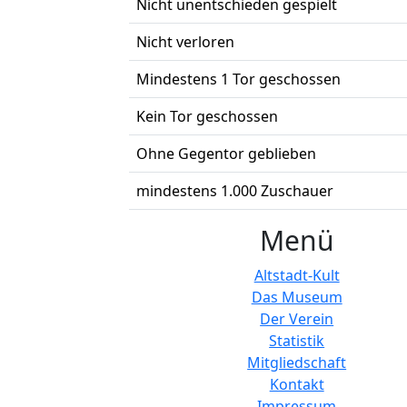
Nicht unentschieden gespielt
Nicht verloren
Mindestens 1 Tor geschossen
Kein Tor geschossen
Ohne Gegentor geblieben
mindestens 1.000 Zuschauer
Menü
Altstadt-Kult
Das Museum
Der Verein
Statistik
Mitgliedschaft
Kontakt
Impressum