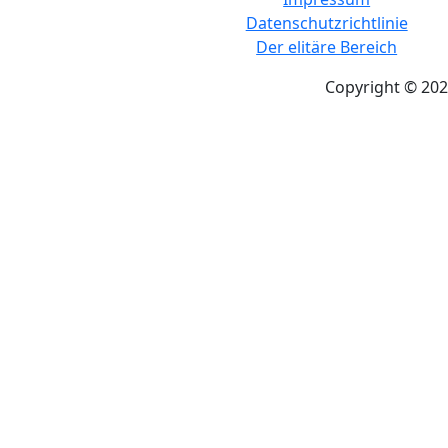
Datenschutzrichtlinie
Der elitäre Bereich
Copyright © 202