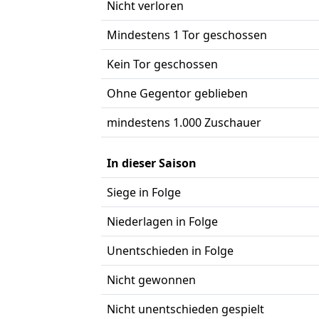
Nicht verloren
Mindestens 1 Tor geschossen
Kein Tor geschossen
Ohne Gegentor geblieben
mindestens 1.000 Zuschauer
In dieser Saison
Siege in Folge
Niederlagen in Folge
Unentschieden in Folge
Nicht gewonnen
Nicht unentschieden gespielt