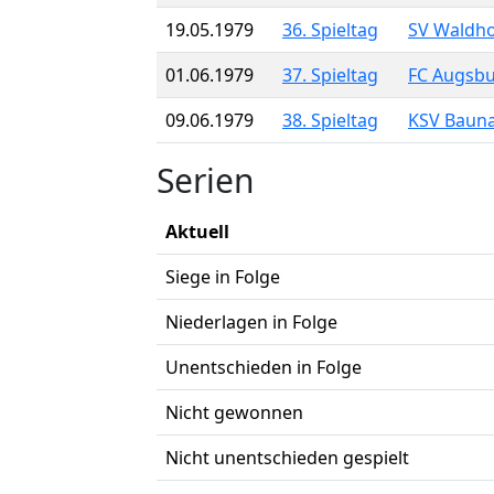
19.05.1979
36. Spieltag
SV Waldh
01.06.1979
37. Spieltag
FC Augsb
09.06.1979
38. Spieltag
KSV Bauna
Serien
Aktuell
Siege in Folge
Niederlagen in Folge
Unentschieden in Folge
Nicht gewonnen
Nicht unentschieden gespielt