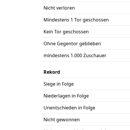
Nicht verloren
Mindestens 1 Tor geschossen
Kein Tor geschossen
Ohne Gegentor geblieben
mindestens 1.000 Zuschauer
Rekord
Siege in Folge
Niederlagen in Folge
Unentschieden in Folge
Nicht gewonnen