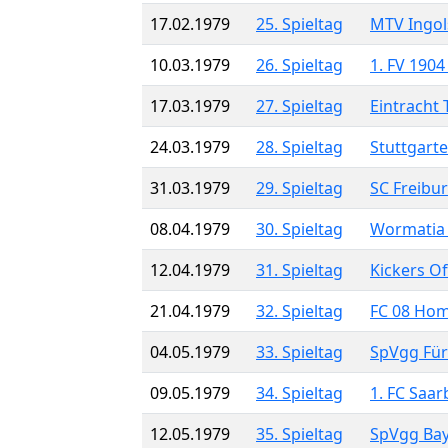
17.02.1979
25. Spieltag
MTV Ingol
10.03.1979
26. Spieltag
1. FV 190
17.03.1979
27. Spieltag
Eintracht 
24.03.1979
28. Spieltag
Stuttgarte
31.03.1979
29. Spieltag
SC Freibu
08.04.1979
30. Spieltag
Wormatia
12.04.1979
31. Spieltag
Kickers O
21.04.1979
32. Spieltag
FC 08 Ho
04.05.1979
33. Spieltag
SpVgg Für
09.05.1979
34. Spieltag
1. FC Saa
12.05.1979
35. Spieltag
SpVgg Ba