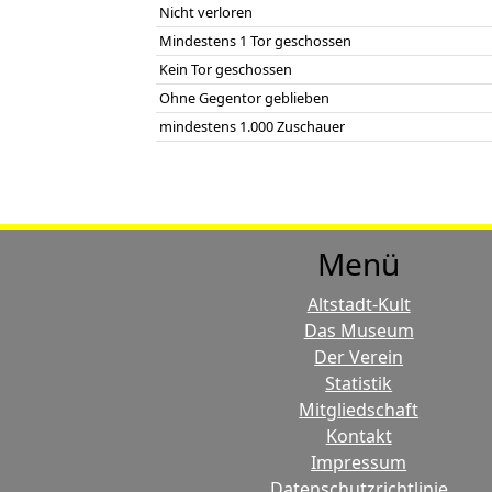
Nicht verloren
Mindestens 1 Tor geschossen
Kein Tor geschossen
Ohne Gegentor geblieben
mindestens 1.000 Zuschauer
Menü
Altstadt-Kult
Das Museum
Der Verein
Statistik
Mitgliedschaft
Kontakt
Impressum
Datenschutzrichtlinie