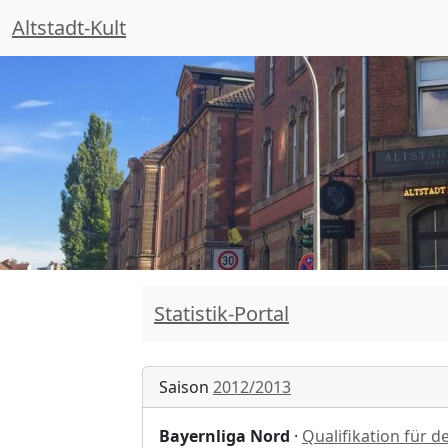
Altstadt-Kult
Statistik-Portal
Saison
2012/2013
Bayernliga Nord
·
Qualifikation für 