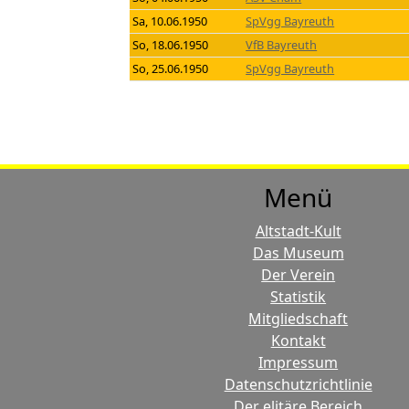
Sa, 10.06.1950
SpVgg Bayreuth
So, 18.06.1950
VfB Bayreuth
So, 25.06.1950
SpVgg Bayreuth
Menü
Altstadt-Kult
Das Museum
Der Verein
Statistik
Mitgliedschaft
Kontakt
Impressum
Datenschutzrichtlinie
Der elitäre Bereich