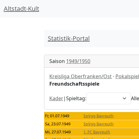
Altstadt-Kult
Statistik-Portal
Saison
1949/1950
Kreisliga Oberfranken/Ost
·
Pokalspie
Freundschaftsspiele
Kader
|
Spieltag:
All
Fr, 01.07.1949
SpVgg Bayreuth
Sa, 23.07.1949
SpVgg Bayreuth
Mi, 27.07.1949
1. FC Bayreuth