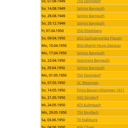
So, 07.08.1949
TSV Donndorf
So, 14.08.1949
SpVgg Bayreuth
So, 28.08.1949
SpVgg Bayreuth
So, 25.12.1949
SpVgg Bayreuth
Fr, 07.04.1950
ZSG Elsterberg
So, 09.04.1950
BSG Sachsenverlag Plauen
Mo, 10.04.1950
BSG Martin Hoop Zwickau
Mo, 17.04.1950
SpVgg Bayreuth
So, 23.04.1950
Sportring Bayreuth
Sa, 29.04.1950
SpVgg Bayreuth
Mo, 01.05.1950
TSV Donndorf
So, 07.05.1950
SC Weismain
So, 14.05.1950
FVgg Bayern Kitzingen 1911
So, 21.05.1950
ASV Zirndorf
Mi, 24.05.1950
ATS Kulmbach
Mo, 29.05.1950
TSV Bindlach
Sa, 03.06.1950
TV Nabburg
So, 04.06.1950
ASV Cham