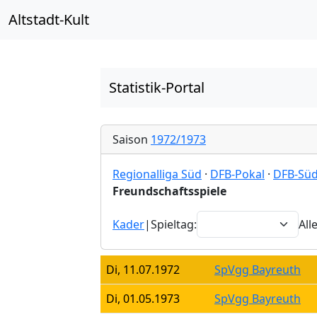
Altstadt-Kult
Statistik-Portal
Saison
1972/1973
Regionalliga Süd
·
DFB-Pokal
·
DFB-Süd
Freundschaftsspiele
Kader
|
Spieltag:
All
Di, 11.07.1972
SpVgg Bayreuth
Di, 01.05.1973
SpVgg Bayreuth