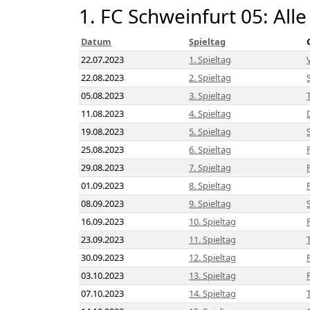
1. FC Schweinfurt 05: All
Datum
Spieltag
22.07.2023
1. Spieltag
22.08.2023
2. Spieltag
05.08.2023
3. Spieltag
11.08.2023
4. Spieltag
19.08.2023
5. Spieltag
25.08.2023
6. Spieltag
29.08.2023
7. Spieltag
01.09.2023
8. Spieltag
08.09.2023
9. Spieltag
16.09.2023
10. Spieltag
23.09.2023
11. Spieltag
30.09.2023
12. Spieltag
03.10.2023
13. Spieltag
07.10.2023
14. Spieltag