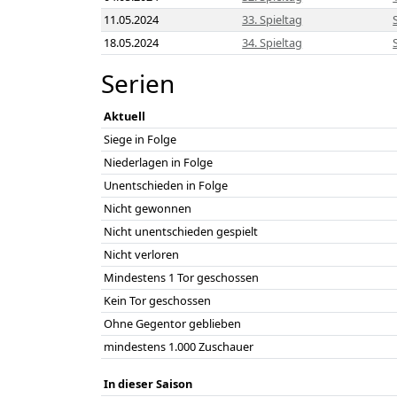
11.05.2024
33. Spieltag
18.05.2024
34. Spieltag
Serien
Aktuell
Siege in Folge
Niederlagen in Folge
Unentschieden in Folge
Nicht gewonnen
Nicht unentschieden gespielt
Nicht verloren
Mindestens 1 Tor geschossen
Kein Tor geschossen
Ohne Gegentor geblieben
mindestens 1.000 Zuschauer
In dieser Saison