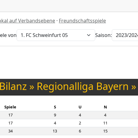
okal auf Verbandsebene
·
Freundschaftsspiele
iele von
Saison:
 Bilanz » Regionalliga Bayern 
Spiele
S
U
N
17
9
4
4
17
4
2
11
34
13
6
15