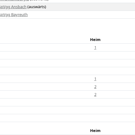
SpVgg Ansbach
(auswärts)
SpVgg Bayreuth
Heim
1
1
2
2
Heim