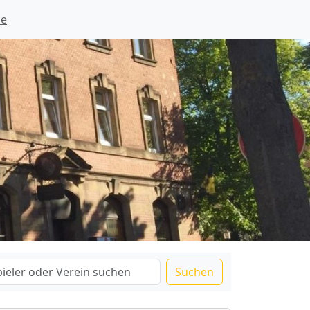
ie
Suchen