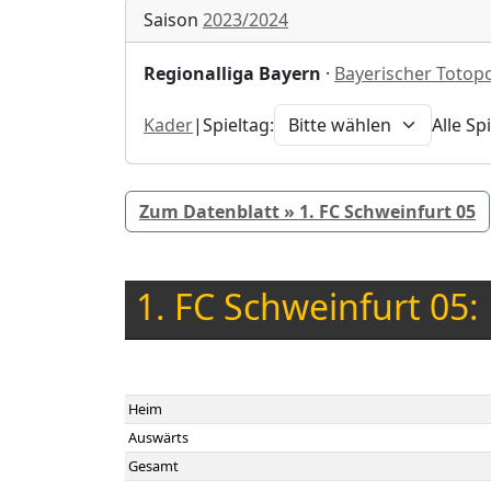
Saison
2023/2024
Regionalliga Bayern
·
Bayerischer Totop
Kader
|
Spieltag:
Alle Sp
Zum Datenblatt » 1. FC Schweinfurt 05
1. FC Schweinfurt 05:
Heim
Auswärts
Gesamt