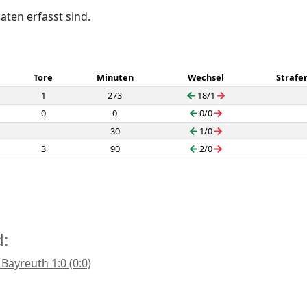
daten erfasst sind.
Tore
Minuten
Wechsel
Strafe
1
273
18/1
0
0
0/0
30
1/0
3
90
2/0
d:
Bayreuth 1:0 (0:0)