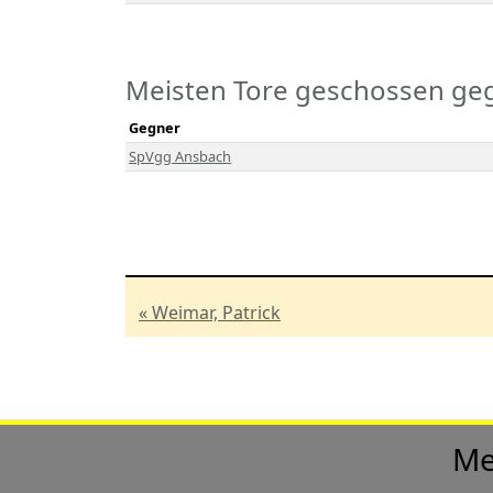
Meisten Tore geschossen ge
Gegner
SpVgg Ansbach
« Weimar, Patrick
Me