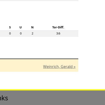
S
U
N
Tor-Diff.
0
0
2
3:6
Weinrich, Gerald »
nks