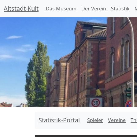
Altstadt-Kult
Das Museum
Der Verein
Statistik
M
Statistik-Portal
Spieler
Vereine
Th