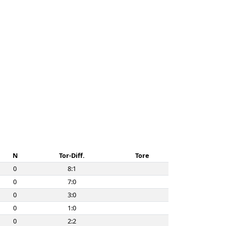
N
Tor-Diff.
Tore
0
8:1
0
7:0
0
3:0
0
1:0
0
2:2