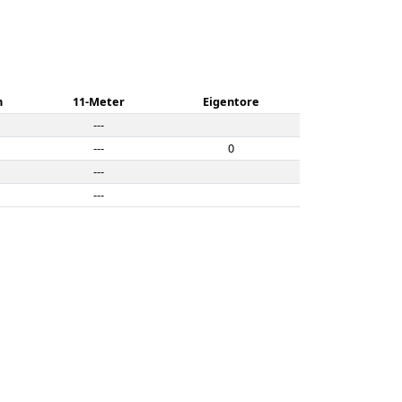
n
11-Meter
Eigentore
---
---
0
---
---