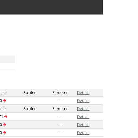
sel
Strafen
Elfmeter
Details
/0
---
Details
sel
Strafen
Elfmeter
Details
/1
---
Details
/0
---
Details
/0
---
Details